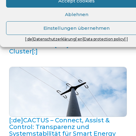
Accept cookies
[:de]SECProMo – Sicheres
Ablehnen
Energiemanagement durch
Steuerung von Prosumern über das
Einstellungen übernehmen
Smart-Meter-Gateway und
wiederverwendbare
[:de]Datenschutzerklärung[:en]Data protection policy[:]
Dienstmodule[:en]Smart Grid
Cluster[:]
[:de]CACTUS – Connect, Assist &
Control: Transparenz und
Systemstabilität für Smart Energy