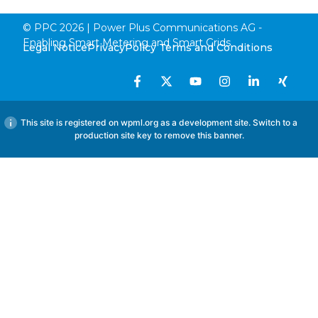
© PPC 2026 | Power Plus Communications AG -
Enabling Smart Metering and Smart Grids
Legal Notice
Privacy
Policy Terms and Conditions
This site is registered on
wpml.org
as a development site. Switch to a
production site key to
remove this banner
.