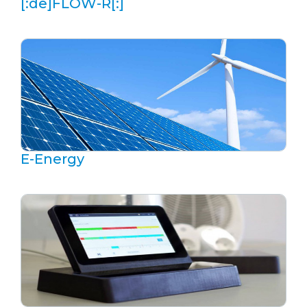
[:de]FLOW-R[:]
E-Energy