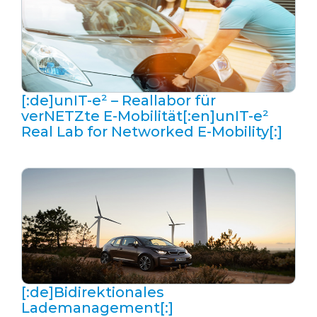
[:de]unIT-e² – Reallabor für
verNETZte E-Mobilität[:en]unIT-e²
Real Lab for Networked E-Mobility[:]
[:de]Bidirektionales
Lademanagement[:]