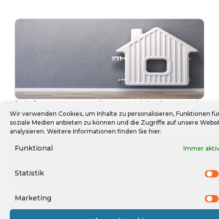
[:de]WARAN – Wärme anbinden und
netzdienlich nutzen[:en]Smart Grid
Wir verwenden Cookies, um Inhalte zu personalisieren, Funktionen fü
soziale Medien anbieten zu können und die Zugriffe auf unsere Websi
Cluster[:]
analysieren. Weitere Informationen finden Sie hier:
Funktional
Immer akti
Statistik
Marketing