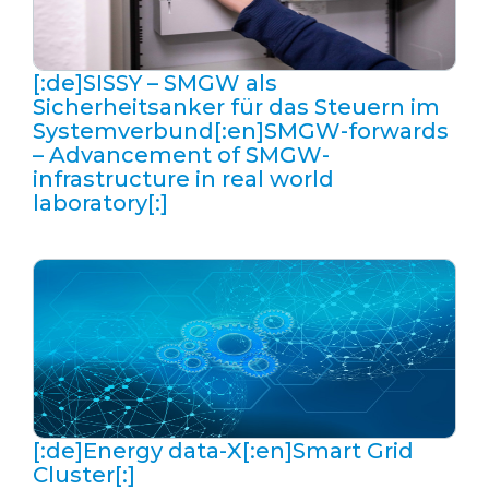
[:de]SISSY – SMGW als
Sicherheitsanker für das Steuern im
Systemverbund[:en]SMGW-forwards
– Advancement of SMGW-
infrastructure in real world
laboratory[:]
[:de]Energy data-X[:en]Smart Grid
Cluster[:]