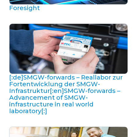
Foresight
[:de]SMGW-forwards – Reallabor zur
Fortentwicklung der SMGW-
Infrastruktur[:en]SMGW-forwards –
Advancement of SMGW-
infrastructure in real world
laboratory[:]