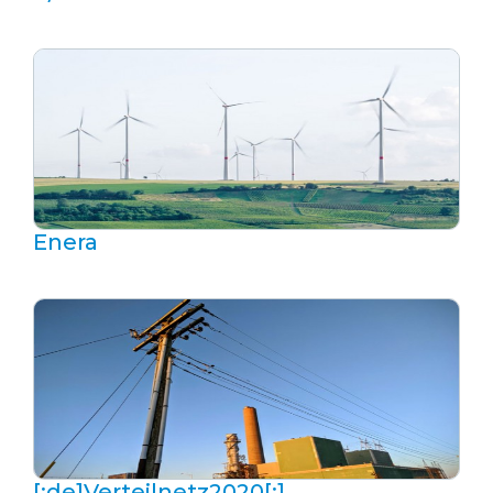
Enera
[:de]Verteilnetz­2020[:]