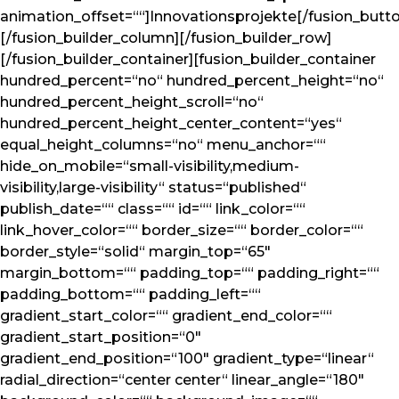
animation_offset=““]Innovationsprojekte[/fusion_butt
[/fusion_builder_column][/fusion_builder_row]
[/fusion_builder_container][fusion_builder_container
hundred_percent=“no“ hundred_percent_height=“no“
hundred_percent_height_scroll=“no“
hundred_percent_height_center_content=“yes“
equal_height_columns=“no“ menu_anchor=““
hide_on_mobile=“small-visibility,medium-
visibility,large-visibility“ status=“published“
publish_date=““ class=““ id=““ link_color=““
link_hover_color=““ border_size=““ border_color=““
border_style=“solid“ margin_top=“65″
margin_bottom=““ padding_top=““ padding_right=““
padding_bottom=““ padding_left=““
gradient_start_color=““ gradient_end_color=““
gradient_start_position=“0″
gradient_end_position=“100″ gradient_type=“linear“
radial_direction=“center center“ linear_angle=“180″