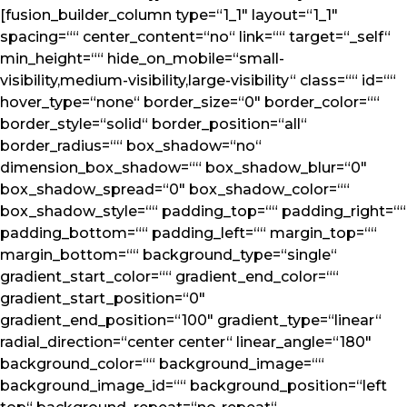
[fusion_builder_column type=“1_1″ layout=“1_1″
spacing=““ center_content=“no“ link=““ target=“_self“
min_height=““ hide_on_mobile=“small-
visibility,medium-visibility,large-visibility“ class=““ id=““
hover_type=“none“ border_size=“0″ border_color=““
border_style=“solid“ border_position=“all“
border_radius=““ box_shadow=“no“
dimension_box_shadow=““ box_shadow_blur=“0″
box_shadow_spread=“0″ box_shadow_color=““
box_shadow_style=““ padding_top=““ padding_right=““
padding_bottom=““ padding_left=““ margin_top=““
margin_bottom=““ background_type=“single“
gradient_start_color=““ gradient_end_color=““
gradient_start_position=“0″
gradient_end_position=“100″ gradient_type=“linear“
radial_direction=“center center“ linear_angle=“180″
background_color=““ background_image=““
background_image_id=““ background_position=“left