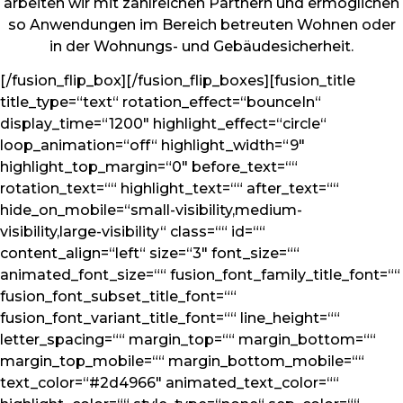
arbeiten wir mit zahlreichen Partnern und ermöglichen
so Anwendungen im Bereich betreuten Wohnen oder
in der Wohnungs- und Gebäudesicherheit.
[/fusion_flip_box][/fusion_flip_boxes][fusion_title
title_type=“text“ rotation_effect=“bounceIn“
display_time=“1200″ highlight_effect=“circle“
loop_animation=“off“ highlight_width=“9″
highlight_top_margin=“0″ before_text=““
rotation_text=““ highlight_text=““ after_text=““
hide_on_mobile=“small-visibility,medium-
visibility,large-visibility“ class=““ id=““
content_align=“left“ size=“3″ font_size=““
animated_font_size=““ fusion_font_family_title_font=““
fusion_font_subset_title_font=““
fusion_font_variant_title_font=““ line_height=““
letter_spacing=““ margin_top=““ margin_bottom=““
margin_top_mobile=““ margin_bottom_mobile=““
text_color=“#2d4966″ animated_text_color=““