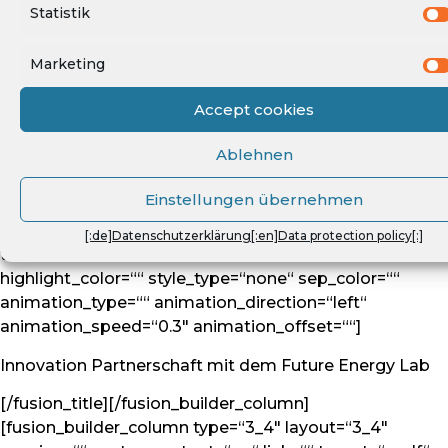
Statistik
highlight_top_margin=“0″ before_text=““
rotation_text=““ highlight_text=““ after_text=““
hide_on_mobile=“small-visibility,medium-
Marketing
visibility,large-visibility“ class=““ id=““
Accept cookies
content_align=“left“ size=“3″ font_size=““
animated_font_size=““ fusion_font_family_title_font=““
Ablehnen
fusion_font_subset_title_font=““
fusion_font_variant_title_font=““ line_height=““
Einstellungen übernehmen
letter_spacing=““ margin_top=““ margin_bottom=““
margin_top_mobile=““ margin_bottom_mobile=““
[:de]Datenschutzerklärung[:en]Data protection policy[:]
text_color=“#2d4966″ animated_text_color=““
highlight_color=““ style_type=“none“ sep_color=““
animation_type=““ animation_direction=“left“
animation_speed=“0.3″ animation_offset=““]
Innovation Partnerschaft mit dem Future Energy Lab
[/fusion_title][/fusion_builder_column]
[fusion_builder_column type=“3_4″ layout=“3_4″