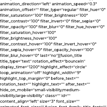
animation_direction=“left“ animation_speed=“0.3″
animation_offset=““ filter_type=“regular“ filter_hue=“0″
filter_saturation=“100″ filter_brightness=“100″
filter_contrast=“100″ filter_invert=“0″ filter_sepia=“0″
filter_opacity=“100″ filter_blur=“0″ filter_hue_hover=“0″
filter_saturation_hover=“100″
filter_brightness_hover=“100″
filter_contrast_hover=“100″ filter_invert_hover=“0″
filter_sepia_hover=“0″ filter_opacity_hover=“100″
filter_blur_hover=“0″ last=“no“][fusion_title
title_type=“text“ rotation_effect=“bounceIn“
display_time=“1200″ highlight_effect=“circle“
loop_animation=“off“ highlight_width=“9″
highlight_top_margin=“0″ before_text=““
rotation_text=““ highlight_text=““ after_text=““
hide_on_mobile=“small-visibility,medium-
visibility,large-visibility“ class=““ id=““
content_align=“left“ size=“3″ font_size=““