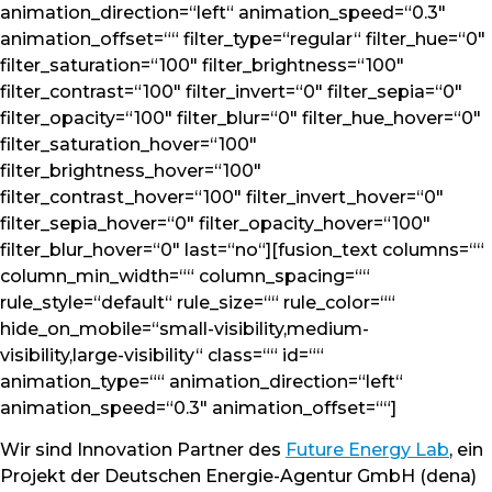
animation_direction=“left“ animation_speed=“0.3″
animation_offset=““ filter_type=“regular“ filter_hue=“0″
filter_saturation=“100″ filter_brightness=“100″
filter_contrast=“100″ filter_invert=“0″ filter_sepia=“0″
filter_opacity=“100″ filter_blur=“0″ filter_hue_hover=“0″
filter_saturation_hover=“100″
filter_brightness_hover=“100″
filter_contrast_hover=“100″ filter_invert_hover=“0″
filter_sepia_hover=“0″ filter_opacity_hover=“100″
filter_blur_hover=“0″ last=“no“][fusion_text columns=““
column_min_width=““ column_spacing=““
rule_style=“default“ rule_size=““ rule_color=““
hide_on_mobile=“small-visibility,medium-
visibility,large-visibility“ class=““ id=““
animation_type=““ animation_direction=“left“
animation_speed=“0.3″ animation_offset=““]
Wir sind Innovation Partner des
Future Energy Lab
, ein
Projekt der Deutschen Energie-Agentur GmbH (dena)