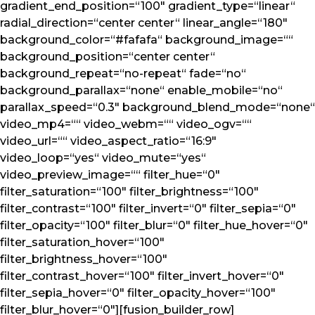
gradient_end_position=“100″ gradient_type=“linear“
radial_direction=“center center“ linear_angle=“180″
background_color=“#fafafa“ background_image=““
background_position=“center center“
background_repeat=“no-repeat“ fade=“no“
background_parallax=“none“ enable_mobile=“no“
parallax_speed=“0.3″ background_blend_mode=“none“
video_mp4=““ video_webm=““ video_ogv=““
video_url=““ video_aspect_ratio=“16:9″
video_loop=“yes“ video_mute=“yes“
video_preview_image=““ filter_hue=“0″
filter_saturation=“100″ filter_brightness=“100″
filter_contrast=“100″ filter_invert=“0″ filter_sepia=“0″
filter_opacity=“100″ filter_blur=“0″ filter_hue_hover=“0″
filter_saturation_hover=“100″
filter_brightness_hover=“100″
filter_contrast_hover=“100″ filter_invert_hover=“0″
filter_sepia_hover=“0″ filter_opacity_hover=“100″
filter_blur_hover=“0″][fusion_builder_row]