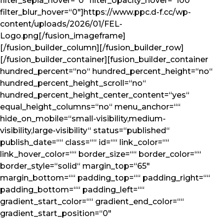
filter_sepia_hover=“0″ filter_opacity_hover=“100″
filter_blur_hover=“0″]https://www.ppc.d-f.cc/wp-
content/uploads/2026/01/FEL-
Logo.png[/fusion_imageframe]
[/fusion_builder_column][/fusion_builder_row]
[/fusion_builder_container][fusion_builder_container
hundred_percent=“no“ hundred_percent_height=“no“
hundred_percent_height_scroll=“no“
hundred_percent_height_center_content=“yes“
equal_height_columns=“no“ menu_anchor=““
hide_on_mobile=“small-visibility,medium-
visibility,large-visibility“ status=“published“
publish_date=““ class=““ id=““ link_color=““
link_hover_color=““ border_size=““ border_color=““
border_style=“solid“ margin_top=“65″
margin_bottom=““ padding_top=““ padding_right=““
padding_bottom=““ padding_left=““
gradient_start_color=““ gradient_end_color=““
gradient_start_position=“0″