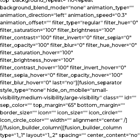
top“ background_repeat=“no-repeat“
background_blend_mode=“none“ animation_type=““
animation_direction=“left“ animation_speed=“0.3″
animation_offset=““ filter_type=“regular“ filter_hue=“0″
filter_saturation=“100″ filter_brightness=“100″
filter_contrast=“100″ filter_invert=“0″ filter_sepia=“0″
filter_opacity=“100″ filter_blur=“0″ filter_hue_hover=“0″
filter_saturation_hover=“100″
filter_brightness_hover=“100″
filter_contrast_hover=“100″ filter_invert_hover=“0″
filter_sepia_hover=“0″ filter_opacity_hover=“100″
filter_blur_hover=“0″ last=“no“][fusion_separator
style_type=“none“ hide_on_mobile=“small-
visibility,medium-visibility,large-visibility“ class=““ id=““
sep_color=““ top_margin=“65″ bottom_margin=““
border_size=““ icon=““ icon_size=““ icon_circle=““
icon_circle_color=““ width=““ alignment=“center“ /]
[/fusion_builder_column][fusion_builder_column
type=“1_1″ layout=“1_2″ spacing=““ center_content=“no“