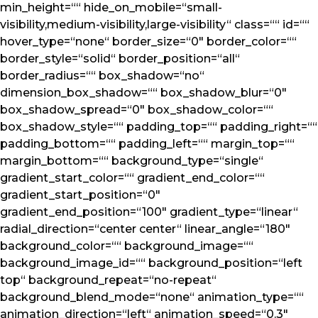
min_height=““ hide_on_mobile=“small-
visibility,medium-visibility,large-visibility“ class=““ id=““
hover_type=“none“ border_size=“0″ border_color=““
border_style=“solid“ border_position=“all“
border_radius=““ box_shadow=“no“
dimension_box_shadow=““ box_shadow_blur=“0″
box_shadow_spread=“0″ box_shadow_color=““
box_shadow_style=““ padding_top=““ padding_right=““
padding_bottom=““ padding_left=““ margin_top=““
margin_bottom=““ background_type=“single“
gradient_start_color=““ gradient_end_color=““
gradient_start_position=“0″
gradient_end_position=“100″ gradient_type=“linear“
radial_direction=“center center“ linear_angle=“180″
background_color=““ background_image=““
background_image_id=““ background_position=“left
top“ background_repeat=“no-repeat“
background_blend_mode=“none“ animation_type=““
animation_direction=“left“ animation_speed=“0.3″