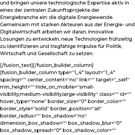
und bringen unsere technologische Expertise aktiv in
eines der zentralen Zukunftsprojekte der
Energiebranche ein: die digitale Energiewende.
Gemeinsam mit starken Akteuren aus der Energie- und
Digitalwirtschaft arbeiten wir daran, innovative
Lösungen zu entwickeln, neue Technologien frühzeitig
zu identifizieren und tragfähige Impulse für Politik,
Wirtschaft und Gesellschaft zu setzen.
[/fusion_text][/fusion_builder_column]
[fusion_builder_column type=“1_4″ layout=“1_4″
spacing=““ center_content=“no“ link=““ target=“_self“
min_height=““ hide_on_mobile=“small-
visibility,medium-visibility,large-visibility“ class=““ id=““
hover_type=“none“ border_size=“0″ border_color=““
border_style=“solid“ border_position=“all“
border_radius=““ box_shadow=“no“
dimension_box_shadow=““ box_shadow_blur=“0″
box_shadow_spread=“0″ box_shadow_color=““