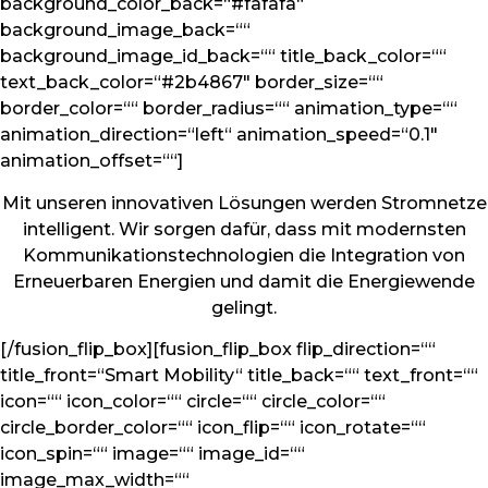
background_color_back=“#fafafa“
background_image_back=““
background_image_id_back=““ title_back_color=““
text_back_color=“#2b4867″ border_size=““
border_color=““ border_radius=““ animation_type=““
animation_direction=“left“ animation_speed=“0.1″
animation_offset=““]
Mit unseren innovativen Lösungen werden Stromnetze
intelligent. Wir sorgen dafür, dass mit modernsten
Kommunikationstechnologien die Integration von
Erneuerbaren Energien und damit die Energiewende
gelingt.
[/fusion_flip_box][fusion_flip_box flip_direction=““
title_front=“Smart Mobility“ title_back=““ text_front=““
icon=““ icon_color=““ circle=““ circle_color=““
circle_border_color=““ icon_flip=““ icon_rotate=““
icon_spin=““ image=““ image_id=““
image_max_width=““