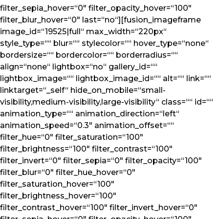
filter_sepia_hover=“0″ filter_opacity_hover=“100″
filter_blur_hover=“0″ last=“no“][fusion_imageframe
image_id=“19525|full“ max_width=“220px“
style_type=““ blur=““ stylecolor=““ hover_type=“none“
bordersize=““ bordercolor=““ borderradius=““
align=“none“ lightbox=“no“ gallery_id=““
lightbox_image=““ lightbox_image_id=““ alt=““ link=““
linktarget=“_self“ hide_on_mobile=“small-
visibility,medium-visibility,large-visibility“ class=““ id=““
animation_type=““ animation_direction=“left“
animation_speed=“0.3″ animation_offset=““
filter_hue=“0″ filter_saturation=“100″
filter_brightness=“100″ filter_contrast=“100″
filter_invert=“0″ filter_sepia=“0″ filter_opacity=“100″
filter_blur=“0″ filter_hue_hover=“0″
filter_saturation_hover=“100″
filter_brightness_hover=“100″
filter_contrast_hover=“100″ filter_invert_hover=“0″