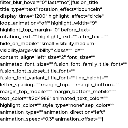
filter_blur_hover=“0″ last=“no“][fusion_title
title_type=“text“ rotation_effect=“bounceIn“
display_time=“1200″ highlight_effect=“circle“
loop_animation=“off“ highlight_width=“9″
highlight_top_margin=“0″ before_text=““
rotation_text=““ highlight_text=““ after_text=““
hide_on_mobile=“small-visibility,medium-
visibility,large-visibility“ class=““ id=““
content_align=“left“ size=“2″ font_size=““
animated_font_size=““ fusion_font_family_title_font=““
fusion_font_subset_title_font=““
fusion_font_variant_title_font=““ line_height=““
letter_spacing=““ margin_top=““ margin_bottom=““
margin_top_mobile=““ margin_bottom_mobile=““
text_color=“#2d4966″ animated_text_color=““
highlight_color=““ style_type=“none“ sep_color=““
animation_type=““ animation_direction=“left“
animation_speed=“0.3″ animation_offset=““]