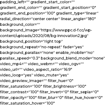
padding_left=““ gradient_start_color=““
gradient_end_color=““ gradient_start_position=“0″
gradient_end_position=“100″ gradient_type=“linear“
radial_direction=“center center“ linear_angle=“180″
background_color=““
background_image=“https://www.ppc.d-f.cc/wp-
content/uploads/2020/08/bg-innovation2.jpg“
background_position=“right top“
background_repeat=“no-repeat“ fade=“yes“
background_parallax=“none“ enable_mobile=“no“
parallax_speed=“0.3″ background_blend_mode=“none“
video_mp4=““ video_webm=““ video_ogv=““
video_url=““ video_aspect_ratio=“16:9″
video_loop=“yes“ video_mute=“yes“
video_preview_image=““ filter_hue=“0″
filter_saturation=“100″ filter_brightness=“100″
filter_contrast=“100″ filter_invert=“0″ filter_sepia=“0″
filter_opacity=“100″ filter_blur=“0″ filter_hue_hover=“0″
filter_saturation_hover=“100″