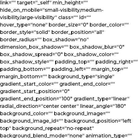
link=““ target=“_self“ min_height=““
hide_on_mobile=“small-visibility,medium-
visibility,large-visibility“ class=““ id=““
hover_type=“none“ border_size=“0″ border_color=““
border_style=“solid“ border_position=“all“
border_radius=““ box_shadow=“no“
dimension_box_shadow=““ box_shadow_blur=“0″
box_shadow_spread=“0″ box_shadow_color=““
box_shadow_style=““ padding_top=““ padding_right=““
padding_bottom=““ padding_left=““ margin_top=““
margin_bottom=““ background_type=“single“
gradient_start_color=““ gradient_end_color=““
gradient_start_position=“0″
gradient_end_position=“100″ gradient_type=“linear“
radial_direction=“center center“ linear_angle=“180″
background_color=““ background_image=““
background_image_id=““ background_position=“left
top“ background_repeat=“no-repeat“
background_blend_mode=“none“ animation_type=““