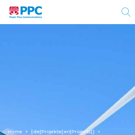
Home
>
[:de]Projekte[:en]Projects[:]
>