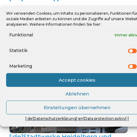
Wir verwenden Cookies, um Inhalte zu personalisieren, Funktionen fü
soziale Medien anbieten zu können und die Zugriffe auf unsere Websi
analysieren. Weitere Informationen finden Sie hier:
Funktional
Immer akti
Statistik
Marketing
[:de]SüdWest­Strom[:]
Accept cookies
Ablehnen
Einstellungen übernehmen
[:de]Datenschutzerklärung[:en]Data protection policy[:]
[:de]Stadtwerke Heidelberg und