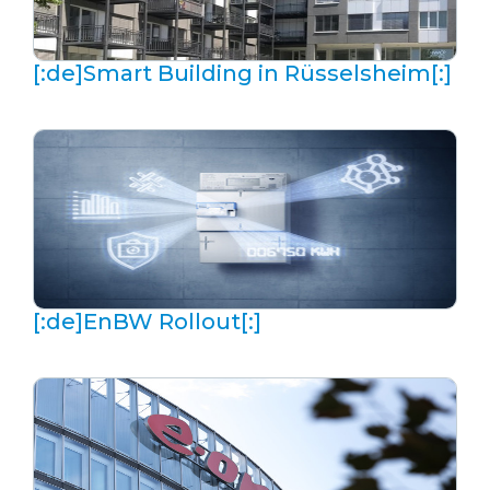
[:de]Smart Building in Rüsselsheim[:]
[:de]EnBW Rollout[:]