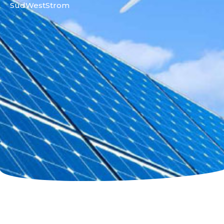
SüdWest­Strom