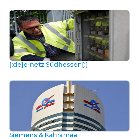
[:de]e-netz Südhessen[:]
Siemens & Kahramaa