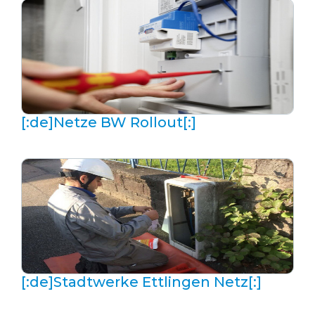
[:de]Netze BW Rollout[:]
[:de]Stadtwerke Ettlingen Netz[:]