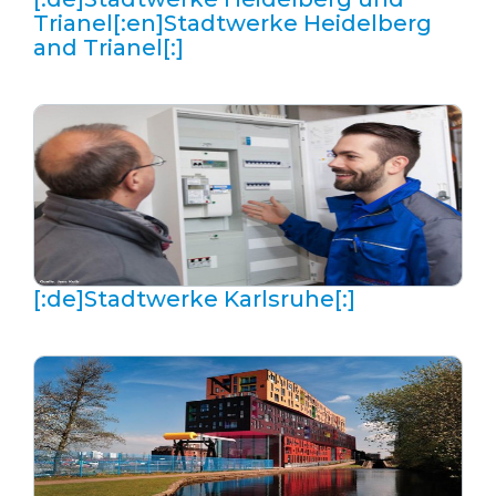
Trianel[:en]Stadtwerke Heidelberg
and Trianel[:]
[:de]Stadtwerke Karlsruhe[:]