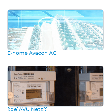
E-home Avacon AG
[:de]AVU Netz[:]