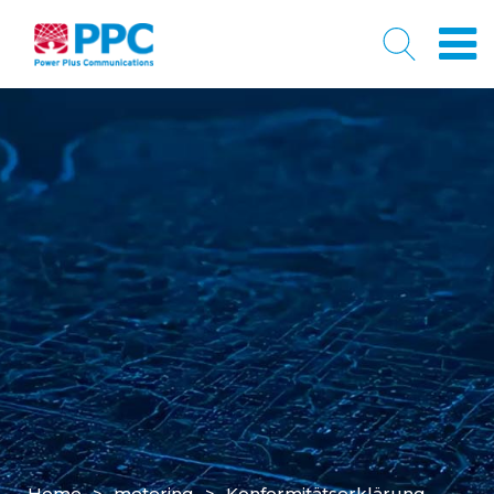
Home
>
metering
>
Konformitätserklärung