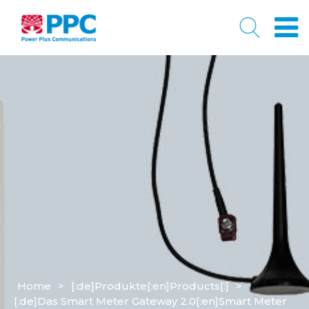
Home
>
[:de]Produkte[:en]Products[:]
>
[:de]Das Smart Meter Gateway 2.0[:en]Smart Meter