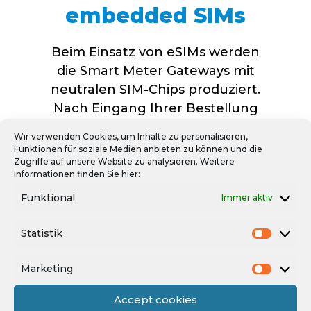
embedded SIMs
Beim Einsatz von eSIMs werden
die Smart Meter Gateways mit
neutralen SIM-Chips produziert.
Nach Eingang Ihrer Bestellung
werden diese auf Ihren
Wir verwenden Cookies, um Inhalte zu personalisieren,
gewählten Mobilfunkvertrag
Funktionen für soziale Medien anbieten zu können und die
Zugriffe auf unsere Website zu analysieren. Weitere
konfiguriert. Die komplette
Informationen finden Sie hier:
Abwicklung übernehmen wir.
Funktional
Immer aktiv
Statistik
Marketing
Angewendet in
Accept cookies