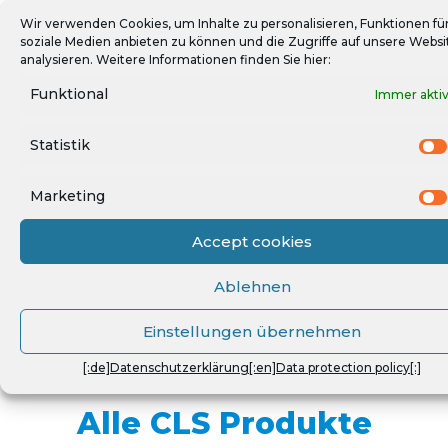
Wir verwenden Cookies, um Inhalte zu personalisieren, Funktionen fü
soziale Medien anbieten zu können und die Zugriffe auf unsere Websi
[:de]Submetering für TMZ[:]
analysieren. Weitere Informationen finden Sie hier:
Funktional
Immer akti
Statistik
Marketing
Accept cookies
[:de]Smart Building in Rüsselsheim[:]
Ablehnen
Einstellungen übernehmen
[:de]Datenschutzerklärung[:en]Data protection policy[:]
Alle CLS Produkte