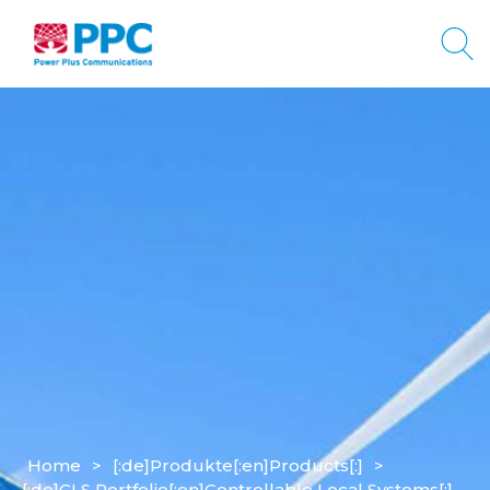
Home
>
[:de]Produkte[:en]Products[:]
>
[:de]CLS Portfolio[:en]Controllable Local Systems[:]