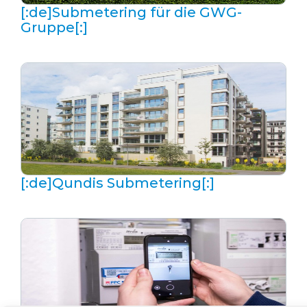
[:de]Submetering für die GWG-
Gruppe[:]
[:de]Qundis Submetering[:]