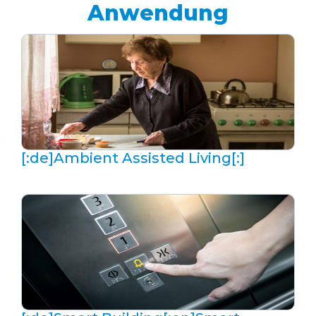
Anwendung
[:de]Ambient Assisted Living[:]