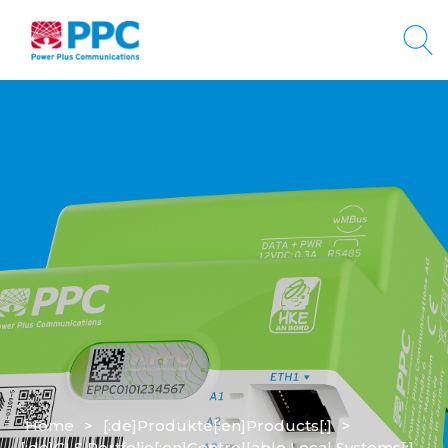
Home
>
[:de]Produkte[:en]Products[:]
>
[:de]CLS Portfolio[:en]Controllable Local Systems[:]