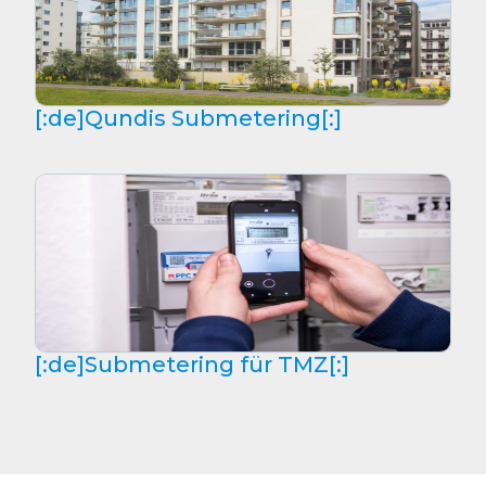
[:de]Qundis Submetering[:]
[:de]Submetering für TMZ[:]