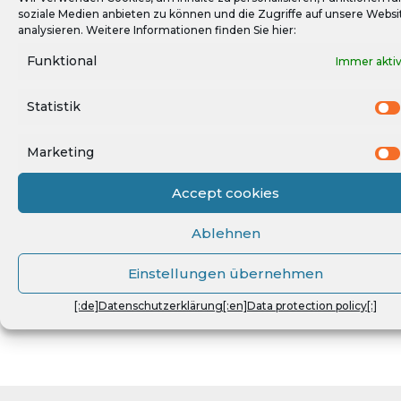
soziale Medien anbieten zu können und die Zugriffe auf unsere Websi
[:de]Smart Grid[:en]Smart Grids[:]
analysieren. Weitere Informationen finden Sie hier:
Funktional
Immer akti
Statistik
Ist das CLS
Produktanfrage
Gateway das
Marketing
richtige Produkt
für Ihren
Accept cookies
Anwendungszweck?
Ablehnen
Wir beraten Sie
gerne!
Einstellungen übernehmen
[:de]Datenschutzerklärung[:en]Data protection policy[:]